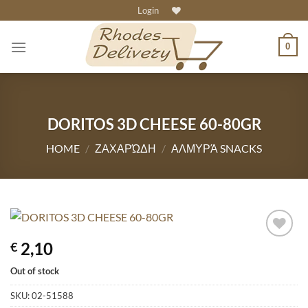
Skip
Login
to
content
0
DORITOS 3D CHEESE 60-80GR
HOME
/
ΖΑΧΑΡΏΔΗ
/
ΑΛΜΥΡΆ SNACKS
2,10
€
Out of stock
SKU:
02-51588