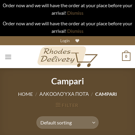
Οrder now and we will have the order at your place before your
arrival!
Dismiss
Οrder now and we will have the order at your place before your
arrival!
Dismiss
Skip
Login
to
content
0
Campari
HOME
/
ΑΛΚΟΟΛΟΎΧΑ ΠΟΤΆ
/
CAMPARI
FILTER