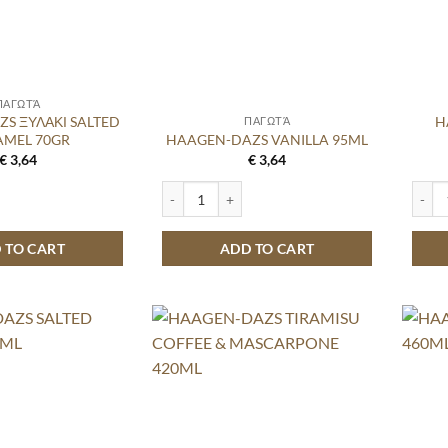
ΠΑΓΩΤΆ
S ΞΥΛΑΚΙ SALTED
H
ΠΑΓΩΤΆ
AMEL 70GR
HAAGEN-DAZS VANILLA 95ML
€
3,64
€
3,64
ΞΥΛΑΚΙ SALTED CARAMEL 70GR quantity
HAAGEN-DAZS VANILLA 95ML quantity
HAAG
 TO CART
ADD TO CART