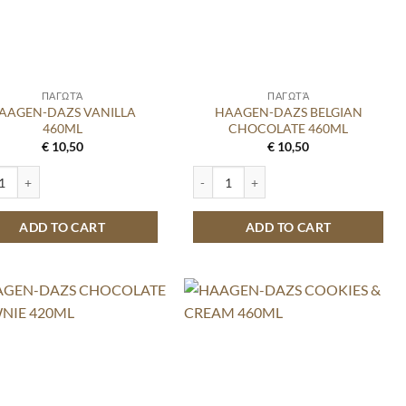
ΠΑΓΩΤΆ
ΠΑΓΩΤΆ
AAGEN-DAZS VANILLA
HAAGEN-DAZS BELGIAN
460ML
CHOCOLATE 460ML
€
10,50
€
10,50
NE 420ML quantity
N-DAZS VANILLA 460ML quantity
HAAGEN-DAZS BELGIAN CHOCOLATE 4
ADD TO CART
ADD TO CART