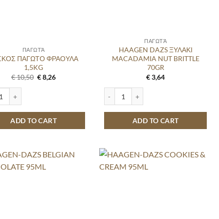
ΠΑΓΩΤΆ
HAAGEN DAZS ΞΥΛΑΚΙ
ΠΑΓΩΤΆ
ΙΣΚΟΣ ΠΑΓΩΤΟ ΦΡΑΟΥΛΑ
MACADAMIA NUT BRITTLE
1,5KG
70GR
Original
Current
€
10,50
€
8,26
€
3,64
price
price
was:
is:
ΟΣ ΠΑΓΩΤΟ ΦΡΑΟΥΛΑ 1,5KG quantity
HAAGEN DAZS ΞΥΛΑΚΙ MACADAMIA NU
€ 10,50.
€ 8,26.
ADD TO CART
ADD TO CART