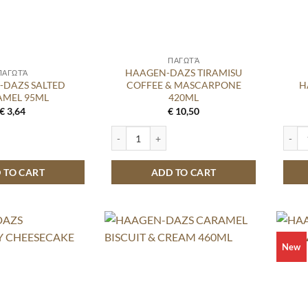
ΠΑΓΩΤΆ
HAAGEN-DAZS TIRAMISU
ΠΑΓΩΤΆ
-DAZS SALTED
COFFEE & MASCARPONE
H
AMEL 95ML
420ML
€
3,64
€
10,50
 SALTED CARAMEL 95ML quantity
HAAGEN-DAZS TIRAMISU COFFEE & MASCARPO
HAAGE
 TO CART
ADD TO CART
New