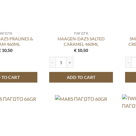
ΠΑΓΩΤΆ
ΠΑΓΩΤΆ
AZS PRALINES &
HAAGEN-DAZS SALTED
SN
AM 460ML
CARAMEL 460ML
CR
€
10,50
€
10,50
PRALINES & CREAM 460ML quantity
HAAGEN-DAZS SALTED CARAMEL 460ML quant
SNICK
 TO CART
ADD TO CART