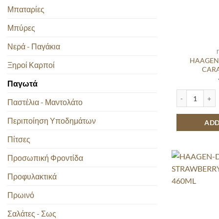
Μπαταρίες
Μπύρες
Νερά - Παγάκια
HAAGEN
Ξηροί Καρποί
CAR
Παγωτά
HAAGEN-DAZS
Παστέλια - Μαντολάτο
Περιποίηση Υποδημάτων
ADD
Πίτσες
Προσωπική Φροντίδα
Προφυλακτικά
Πρωινό
Σαλάτες - Σως