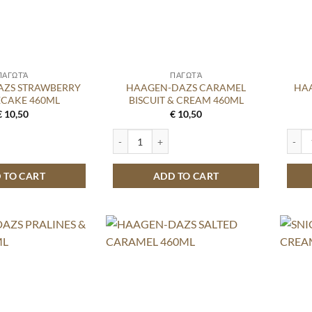
ΠΑΓΩΤΆ
ΠΑΓΩΤΆ
ZS STRAWBERRY
HAAGEN-DAZS CARAMEL
HA
ECAKE 460ML
BISCUIT & CREAM 460ML
€
10,50
€
10,50
 STRAWBERRY CHEESECAKE 460ML quantity
HAAGEN-DAZS CARAMEL BISCUIT & CREAM 46
HAAG
 TO CART
ADD TO CART