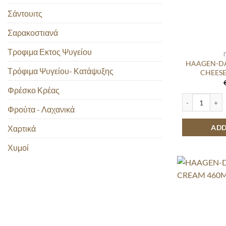
Σάντουιτς
Σαρακοστιανά
Τροφιμα Εκτος Ψυγείου
HAAGEN-DA
Τρόφιμα Ψυγείου- Κατάψυξης
CHEES
Φρέσκο Κρέας
HAAGEN-DAZS
Φρούτα - Λαχανικά
ADD
Χαρτικά
Χυμοί