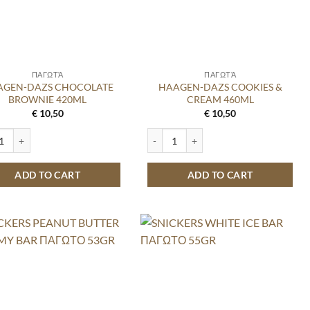
ΠΑΓΩΤΆ
ΠΑΓΩΤΆ
AGEN-DAZS CHOCOLATE
HAAGEN-DAZS COOKIES &
BROWNIE 420ML
CREAM 460ML
€
10,50
€
10,50
0ML quantity
EN-DAZS CHOCOLATE BROWNIE 420ML quantity
HAAGEN-DAZS COOKIES & CREAM 460
ADD TO CART
ADD TO CART