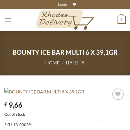
Skip
Login
to
content
0
BOUNTY ICE BAR MULTI 6 X 39,1GR
HOME
/
ΠΑΓΩΤΆ
9,66
€
Out of stock
SKU:
13-00039