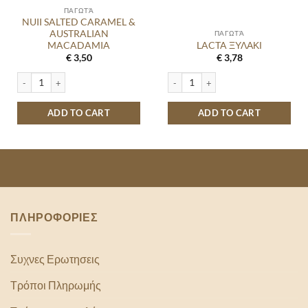
ΠΑΓΩΤΆ
NUII SALTED CARAMEL &
AUSTRALIAN
ΠΑΓΩΤΆ
MACADAMIA
LACTA ΞΥΛΑΚΙ
€
3,50
€
3,78
NUII SALTED CARAMEL & AUSTRALIAN MACADAMIA quantity
LACTA ΞΥΛΑΚΙ quantity
ADD TO CART
ADD TO CART
ΠΛΗΡΟΦΟΡΙΕΣ
Συχνες Ερωτησεις
Τρόποι Πληρωμής