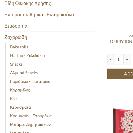
Είδη Οικιακής Χρήσης
Εντομοαπωθητικά - Εντομοκτόνα
Επιδόρπια
Ζ
Ζαχαρώδη
DERBY ION
Bake rolls
Haribo - Ζελεδάκια
DERBY ION HA
Snacks
Αλμυρά Snacks
ADD
Γαριδάκια - Πατατάκια
Καραμέλες
Κέικ
Κεράσματα
Κρουασάν - Τσουρέκια
Μπάρες Δημητριακών
Μπισκότα