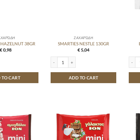
ΑΧΑΡΏΔΗ
ΖΑΧΑΡΏΔΗ
 HAZELNUT 38GR
SMARTIES NESTLE 130GR
€
0,98
€
5,04
ZELNUT 38GR quantity
SMARTIES NESTLE 130GR quantity
BOUNT
 TO CART
ADD TO CART