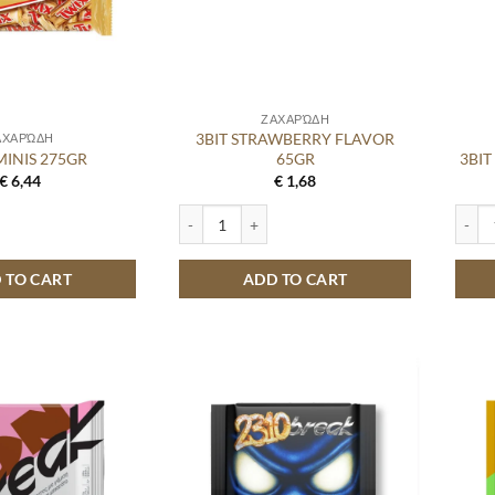
ΖΑΧΑΡΏΔΗ
3BIT STRAWBERRY FLAVOR
ΑΧΑΡΏΔΗ
MINIS 275GR
65GR
3BI
€
6,44
€
1,68
75GR quantity
3BIT STRAWBERRY FLAVOR 65GR quantity
3BIT 
 TO CART
ADD TO CART