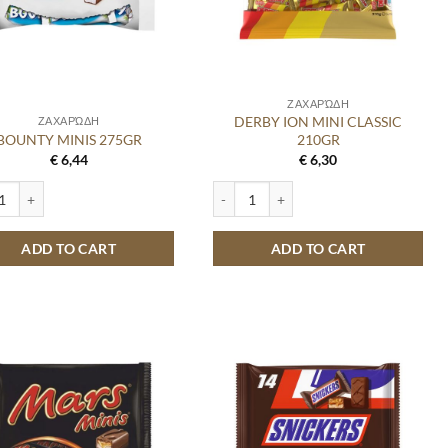
ΖΑΧΑΡΏΔΗ
DERBY ION MINI CLASSIC
ΖΑΧΑΡΏΔΗ
BOUNTY MINIS 275GR
210GR
€
6,44
€
6,30
Y MINIS 275GR quantity
DERBY ION MINI CLASSIC 210GR quant
ADD TO CART
ADD TO CART