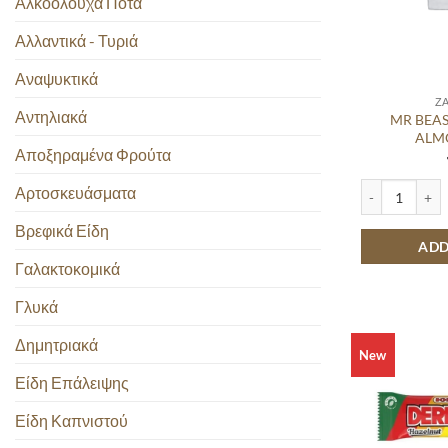
Αλκοολούχα Ποτά
Αλλαντικά - Τυριά
Αναψυκτικά
Ζ
Αντηλιακά
MR BEAS
ALM
Αποξηραμένα Φρούτα
MR BEAST FEA
Αρτοσκευάσματα
Βρεφικά Είδη
ADD
Γαλακτοκομικά
Γλυκά
Δημητριακά
New
Είδη Επάλειψης
Είδη Καπνιστού