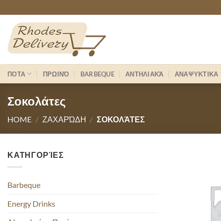
Skip
to
content
ΠΟΤΑ
ΠΡΩΙΝΌ
BARBEQUE
ΑΝΤΗΛΙΑΚΆ
ΑΝΑΨΥΚΤΙΚΑ
Σοκολάτες
HOME
/
ΖΑΧΑΡΏΔΗ
/
ΣΟΚΟΛΆΤΕΣ
ΚΑΤΗΓΟΡΊΕΣ
Barbeque
Energy Drinks