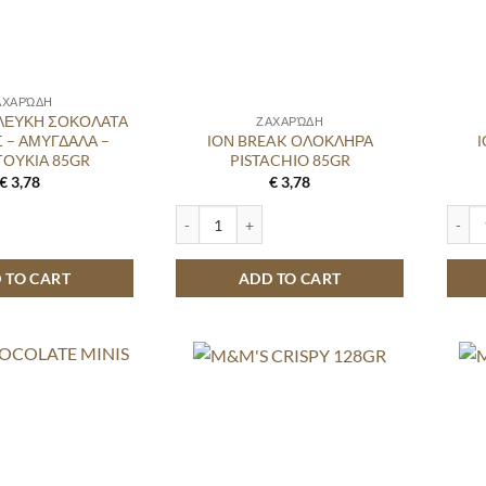
ΑΧΑΡΏΔΗ
 ΛΕΥΚΗ ΣΟΚΟΛΑΤΑ
ΖΑΧΑΡΏΔΗ
 – ΑΜΥΓΔΑΛΑ –
ΙΟΝ BREAK ΟΛΟΚΛΗΡΑ
ΟΥΚΙΑ 85GR
PISTACHIO 85GR
€
3,78
€
3,78
ΕΥΚΗ ΣΟΚΟΛΑΤΑ ΣΤΑΦΙΔΕΣ - ΑΜΥΓΔΑΛΑ - ΦΟΥΝΤΟΥΚΙΑ 85GR quantity
ΙΟΝ BREAK ΟΛΟΚΛΗΡΑ PISTACHIO 85GR quant
ΙΟΝ 
 TO CART
ADD TO CART