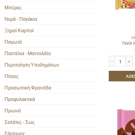
Μπύρες
Νερά - Παγάκια
Ξηροί Καρποί
Ζ
Παγωτά
TWIX 
Παστέλια - Μαντολάτο
TWIX MINIS 2
Περιποίηση Υποδημάτων
Πίτσες
ADD
Προσωπική Φροντίδα
Προφυλακτικά
Πρωινό
Σαλάτες - Σως
Σάντουιτς