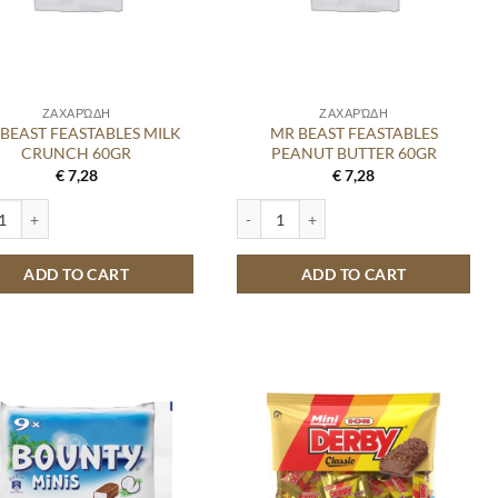
ΖΑΧΑΡΏΔΗ
ΖΑΧΑΡΏΔΗ
BEAST FEASTABLES MILK
MR BEAST FEASTABLES
CRUNCH 60GR
PEANUT BUTTER 60GR
€
7,28
€
7,28
 quantity
AST FEASTABLES MILK CRUNCH 60GR quantity
MR BEAST FEASTABLES PEANUT BUTTE
ADD TO CART
ADD TO CART