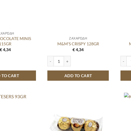
ΑΧΑΡΏΔΗ
OCOLATE MINIS
ΖΑΧΑΡΏΔΗ
115GR
M&M’S CRISPY 128GR
€
4,34
€
4,34
ATE MINIS 115GR quantity
M&M'S CRISPY 128GR quantity
M&M'S
 TO CART
ADD TO CART