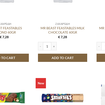
ΑΧΑΡΏΔΗ
ΖΑΧΑΡΏΔΗ
T FEASTABLES
MR BEAST FEASTABLES MILK
MR 
OND 60GR
CHOCOLATE 60GR
€
7,28
€
7,28
STABLES ALMOND 60GR quantity
MR BEAST FEASTABLES MILK CHOCOLATE 60GR
MR BE
 TO CART
ADD TO CART
New