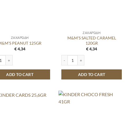
ΖΑΧΑΡΏΔΗ
M&M’S SALTED CARAMEL
ΖΑΧΑΡΏΔΗ
M&M’S PEANUT 125GR
120GR
€
4,34
€
4,34
 PEANUT 125GR quantity
M&M'S SALTED CARAMEL 120GR quant
ADD TO CART
ADD TO CART