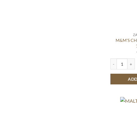
Ζ
M&M’S CH
M&M'S CHOCOL
ADD