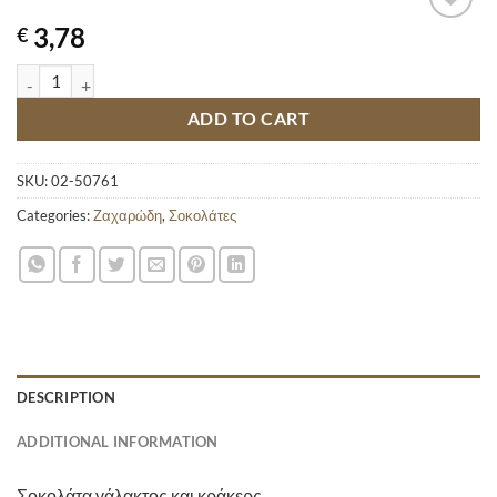
3,78
€
LACTA SANDWICH CRACKER 87GR quantity
ADD TO CART
SKU:
02-50761
Categories:
Ζαχαρώδη
,
Σοκολάτες
DESCRIPTION
ADDITIONAL INFORMATION
Σοκολάτα γάλακτος και κράκερς.