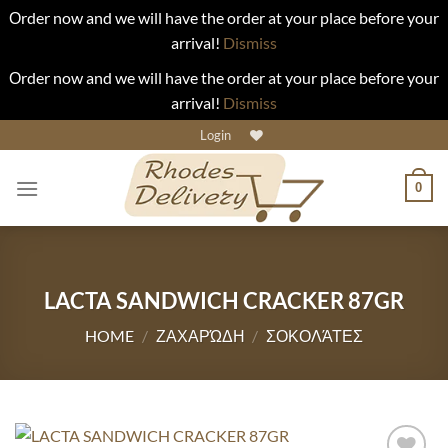
Οrder now and we will have the order at your place before your
arrival!
Dismiss
Οrder now and we will have the order at your place before your
arrival!
Dismiss
Skip
Login
to
content
0
LACTA SANDWICH CRACKER 87GR
HOME
/
ΖΑΧΑΡΏΔΗ
/
ΣΟΚΟΛΆΤΕΣ