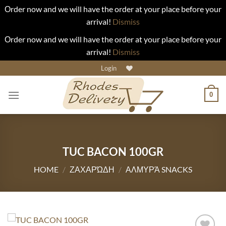
Οrder now and we will have the order at your place before your
arrival!
Dismiss
Οrder now and we will have the order at your place before your
arrival!
Dismiss
Skip
Login
to
content
0
TUC BACON 100GR
HOME
/
ΖΑΧΑΡΏΔΗ
/
ΑΛΜΥΡΆ SNACKS