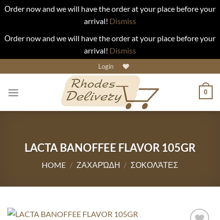
Οrder now and we will have the order at your place before your
arrival!
Dismiss
Οrder now and we will have the order at your place before your
arrival!
Dismiss
Skip
Login
to
content
0
LACTA BANOFFEE FLAVOR 105GR
HOME
/
ΖΑΧΑΡΏΔΗ
/
ΣΟΚΟΛΆΤΕΣ