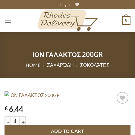
Skip
Login
to
content
0
ΙΟΝ ΓΑΛΑΚΤΟΣ 200GR
HOME
/
ΖΑΧΑΡΏΔΗ
/
ΣΟΚΟΛΆΤΕΣ
6,44
€
ΙΟΝ ΓΑΛΑΚΤΟΣ 200GR quantity
ADD TO CART