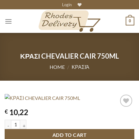
Skip
Login
to
content
0
ΚΡΑΣΙ CHEVALIER CAIR 750ML
HOME
/
ΚΡΑΣΙΆ
10,22
€
ΚΡΑΣΙ CHEVALIER CAIR 750ML quantity
ADD TO CART