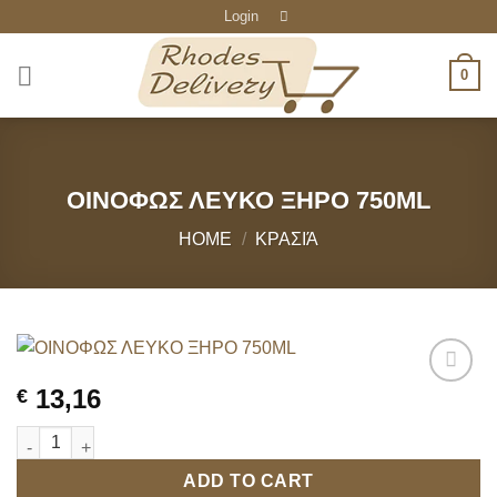
Skip
Login
to
content
0
ΟΙΝΟΦΩΣ ΛΕΥΚΟ ΞΗΡΟ 750ML
HOME
/
ΚΡΑΣΙΆ
13,16
€
ΟΙΝΟΦΩΣ ΛΕΥΚΟ ΞΗΡΟ 750ML quantity
ADD TO CART