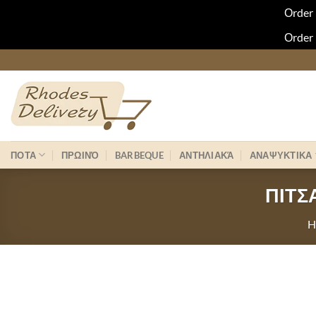
Οrder 
Οrder 
Skip
to
content
ΠΟΤΑ
ΠΡΩΙΝΌ
BARBEQUE
ΑΝΤΗΛΙΑΚΆ
ΑΝΑΨΥΚΤΙΚΑ
ΠΙΤΣ