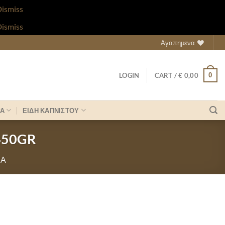
ismiss
ismiss
Αγαπημενα
0
LOGIN
CART /
€
0,00
ΡΑ
ΕΙΔΗ ΚΑΠΝΙΣΤΟΥ
450GR
ΝΑ