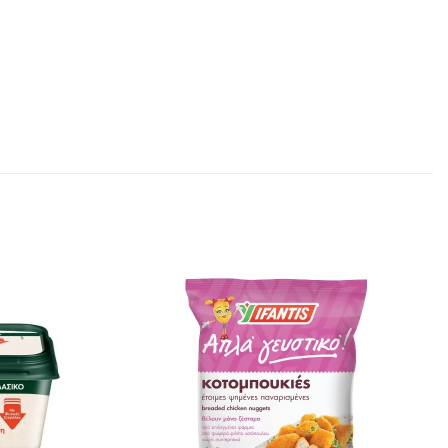
Προσθήκη
Προσθήκη
στα
στα
αγαπημένα
αγαπημένα