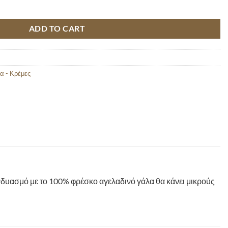
uantity
ADD TO CART
ια - Κρέμες
συνδυασμό με το 100% φρέσκο αγελαδινό γάλα θα κάνει μικρούς