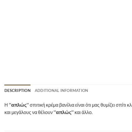
DESCRIPTION
ADDITIONAL INFORMATION
Η
‘’απλώς’’
σπιτική κρέμα βανίλια είναι ότι μας θυμίζει σπίτ
και μεγάλους να θέλουν
‘’απλώς’’
και άλλο.