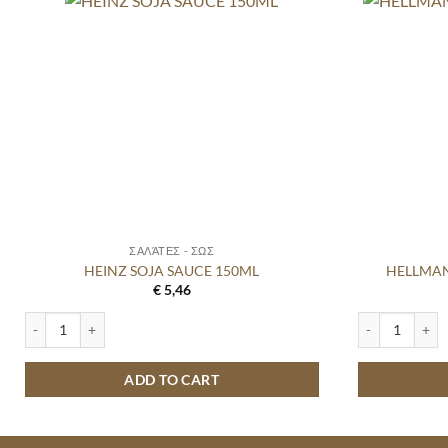
ΣΑΛΆΤΕΣ - ΣΩΣ
HEINZ SOJA SAUCE 150ML
HELLMAN
€
5,46
HEINZ SOJA SAUCE 150ML quantity
HELLMANNS MI
ADD TO CART