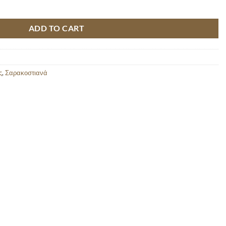
quantity
ADD TO CART
ς
,
Σαρακοστιανά