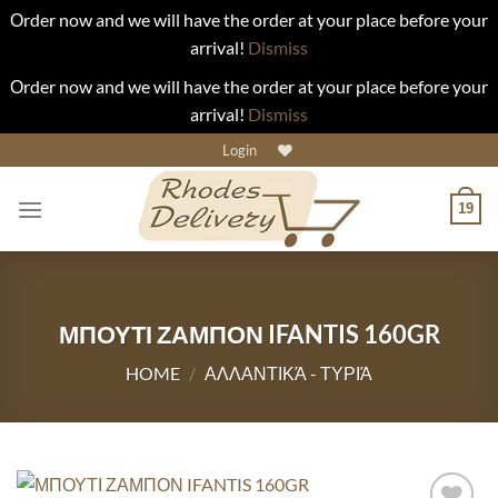
Οrder now and we will have the order at your place before your
arrival!
Dismiss
Οrder now and we will have the order at your place before your
arrival!
Dismiss
Skip
Login
to
content
19
ΜΠΟΥΤΙ ΖΑΜΠΟΝ IFANTIS 160GR
HOME
/
ΑΛΛΑΝΤΙΚΆ - ΤΥΡΙΆ