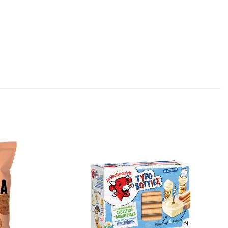
Προσθήκη
Προσθήκη
στα
στα
αγαπημένα
αγαπημένα