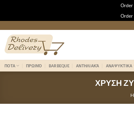
Οrder 
Οrder 
Skip
to
content
ΠΟΤΑ
ΠΡΩΙΝΌ
BARBEQUE
ΑΝΤΗΛΙΑΚΆ
ΑΝΑΨΥΚΤΙΚΑ
ΧΡΥΣΗ ΖΥ