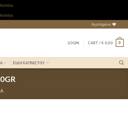
ismiss
ismiss
Αγαπημενα
0
LOGIN
CART /
€
0,00
ΡΑ
ΕΙΔΗ ΚΑΠΝΙΣΤΟΥ
50GR
ΝΑ