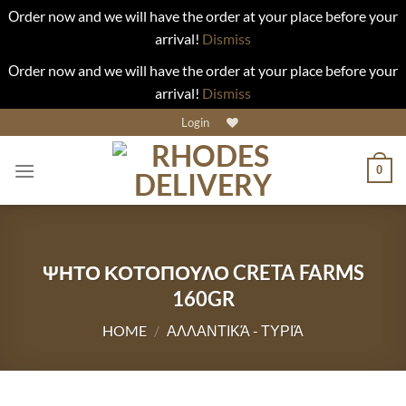
Οrder now and we will have the order at your place before your
arrival!
Dismiss
Οrder now and we will have the order at your place before your
arrival!
Dismiss
Skip
Login
to
content
0
ΨΗΤΟ ΚΟΤΟΠΟΥΛΟ CRETA FARMS
160GR
HOME
/
ΑΛΛΑΝΤΙΚΆ - ΤΥΡΙΆ