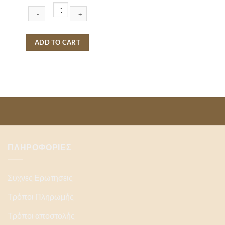
500GR
quantity
ΠΑΞΑΜΑΣ
ΚΡΙΘΙΝΟΣ
ADD TO CART
400GR
quantity
ΠΛΗΡΟΦΟΡΙΕΣ
Συχνες Ερωτησεις
Τρόποι Πληρωμής
Τρόποι αποστολής