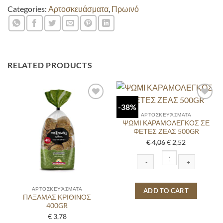
€ 2,38.
€ 1,96.
Categories:
Αρτοσκευάσματα
,
Πρωινό
RELATED PRODUCTS
-38%
ΑΡΤΟΣΚΕΥΆΣΜΑΤΑ
ΨΩΜΙ ΚΑΡΑΜΟΛΕΓΚΟΣ ΣΕ
ΦΕΤΕΣ ΖΕΑΣ 500GR
Original
Current
€
4,06
€
2,52
price
price
was:
is:
€ 4,06.
€ 2,52.
ΨΩΜΙ
ΑΡΤΟΣΚΕΥΆΣΜΑΤΑ
ΚΑΡΑΜΟΛΕΓΚΟΣ
ADD TO CART
ΠΑΞΑΜΑΣ ΚΡΙΘΙΝΟΣ
ΣΕ
400GR
ΦΕΤΕΣ
€
3,78
ΖΕΑΣ