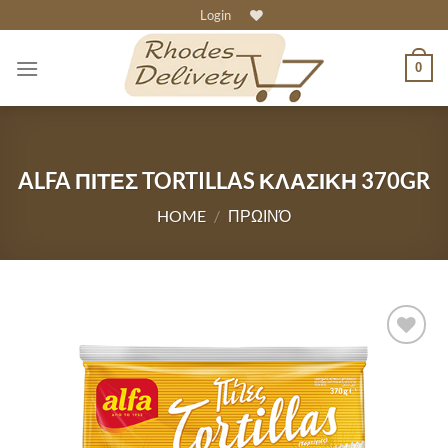
Skip
Login
to
content
0
ALFA ΠΙΤΕΣ TORTILLAS ΚΛΑΣΙΚΗ 370GR
HOME
/
ΠΡΩΙΝΌ