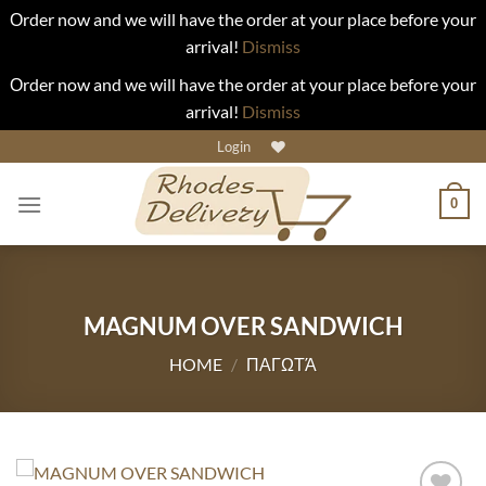
Οrder now and we will have the order at your place before your
arrival!
Dismiss
Οrder now and we will have the order at your place before your
arrival!
Dismiss
Skip
Login
to
content
0
MAGNUM OVER SANDWICH
HOME
/
ΠΑΓΩΤΆ