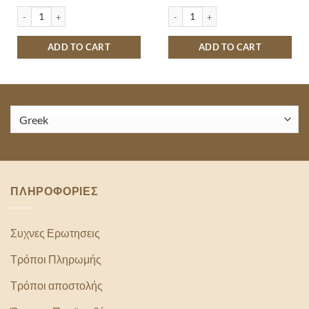
ΤΑ 2LT quantity
MAGNUM STRAWBERRY CONE quantity
NIRVANA CHOCOLATES & CHOCO CHI
ADD TO CART
ADD TO CART
ΠΛΗΡΟΦΟΡΙΕΣ
Συχνες Ερωτησεις
Τρόποι Πληρωμής
Τρόποι αποστολής