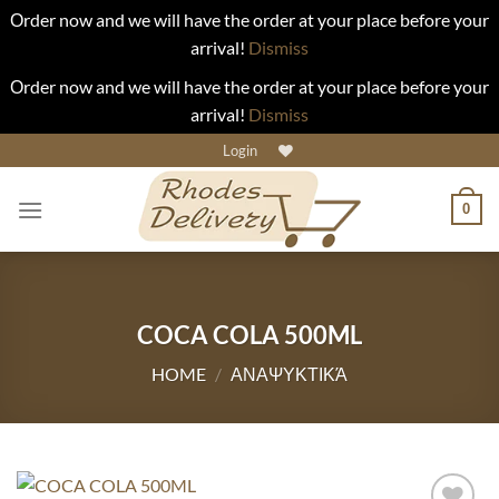
Οrder now and we will have the order at your place before your
arrival!
Dismiss
Οrder now and we will have the order at your place before your
arrival!
Dismiss
Skip
Login
to
content
0
COCA COLA 500ML
HOME
/
ΑΝΑΨΥΚΤΙΚΆ