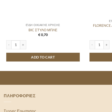
Ε
FLORENCE
ΕΊΔΗ ΟΙΚΙΑΚΉΣ ΧΡΉΣΗΣ
BIC ΣΤΥΛΟ ΜΠΛΕ
€
0,70
BIC ΣΤΥΛΟ ΜΠΛΕ quantity
FLORENCE ΑΠ
ADD TO CART
ΠΛΗΡΟΦΟΡΙΕΣ
Συχνες Ερωτησεις