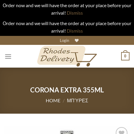
Οrder now and we will have the order at your place before your
arrival!
Dismiss
Οrder now and we will have the order at your place before your
arrival!
Dismiss
Skip
Login
to
content
0
CORONA EXTRA 355ML
HOME
/
ΜΠΎΡΕΣ