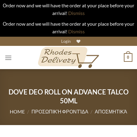
Οrder now and we will have the order at your place before your
arrival!
Dismiss
Οrder now and we will have the order at your place before your
arrival!
Dismiss
Skip
Login
to
content
0
DOVE DEO ROLL ON ADVANCE TALCO
50ML
HOME
/
ΠΡΟΣΩΠΙΚΉ ΦΡΟΝΤΊΔΑ
/
ΑΠΟΣΜΗΤΙΚΆ