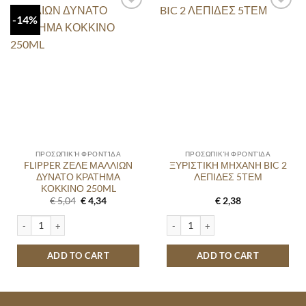
-14%
ΠΡΟΣΩΠΙΚΉ ΦΡΟΝΤΊΔΑ
ΠΡΟΣΩΠΙΚΉ ΦΡΟΝΤΊΔΑ
FLIPPER ΖΕΛΕ ΜΑΛΛΙΩΝ
ΞΥΡΙΣΤΙΚΗ ΜΗΧΑΝΗ BIC 2
ΔΥΝΑΤΟ ΚΡΑΤΗΜΑ
ΛΕΠΙΔΕΣ 5ΤΕΜ
ΚΟΚΚΙΝΟ 250ML
Original
Current
€
5,04
€
4,34
€
2,38
price
price
was:
is:
FLIPPER ΖΕΛΕ ΜΑΛΛΙΩΝ ΔΥΝΑΤΟ ΚΡΑΤΗΜΑ ΚΟΚΚΙΝΟ 250ML quantity
ΞΥΡΙΣΤΙΚΗ ΜΗΧΑΝΗ BIC 2 ΛΕΠΙΔΕΣ 
€ 5,04.
€ 4,34.
ADD TO CART
ADD TO CART