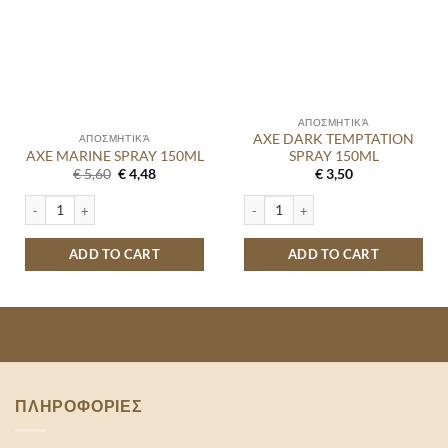
ΑΠΟΣΜΗΤΙΚΆ
AXE DARK TEMPTATION
ΑΠΟΣΜΗΤΙΚΆ
AXE MARINE SPRAY 150ML
SPRAY 150ML
Original
Current
€
5,60
€
4,48
€
3,50
price
price
was:
is:
AXE MARINE SPRAY 150ML quantity
AXE DARK TEMPTATION SPRAY 150M
€ 5,60.
€ 4,48.
ADD TO CART
ADD TO CART
ΠΛΗΡΟΦΟΡΙΕΣ