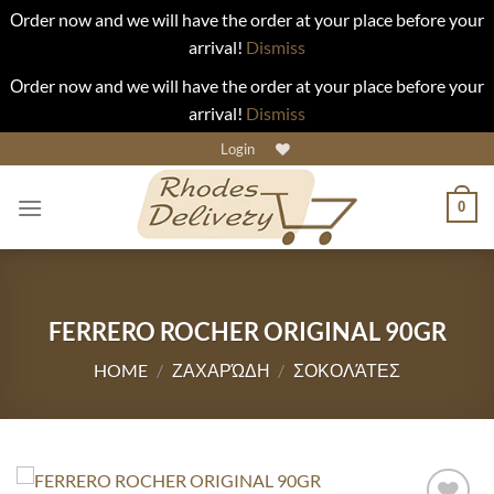
Οrder now and we will have the order at your place before your
arrival!
Dismiss
Οrder now and we will have the order at your place before your
arrival!
Dismiss
Skip
Login
to
content
0
FERRERO ROCHER ORIGINAL 90GR
HOME
/
ΖΑΧΑΡΏΔΗ
/
ΣΟΚΟΛΆΤΕΣ