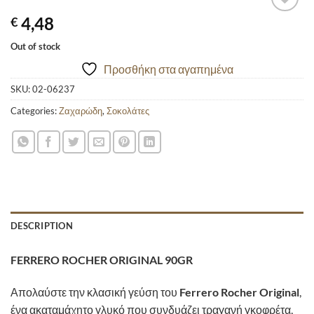
4,48
€
Προσθήκη
στα
Out of stock
αγαπημένα
Προσθήκη στα αγαπημένα
SKU:
02-06237
Categories:
Ζαχαρώδη
,
Σοκολάτες
DESCRIPTION
FERRERO ROCHER ORIGINAL 90GR
Απολαύστε την κλασική γεύση του
Ferrero Rocher Original
,
ένα ακαταμάχητο γλυκό που συνδυάζει τραγανή γκοφρέτα,