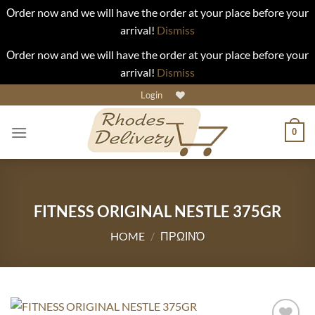
Οrder now and we will have the order at your place before your
arrival!
Dismiss
Οrder now and we will have the order at your place before your
arrival!
Dismiss
Skip
Login
to
content
0
FITNESS ORIGINAL NESTLE 375GR
HOME
/
ΠΡΩΙΝΌ