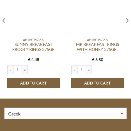
ΔΗΜΗΤΡΙΑΚΆ
ΔΗΜΗΤΡΙΑΚΆ
SUNNY BREAKFAST
MR BREAKFAST RINGS
FROOTY RINGS 375GR
WITH HONEY 375GR,,
€
4,48
€
3,50
ΙΑ ΓΕΥΣΗ ΓΑΛΑΚΤΟΣ 375GR quantity
SUNNY BREAKFAST FROOTY RINGS 375GR quantity
MR BREAKFAST RINGS WITH HONEY 3
ADD TO CART
ADD TO CART