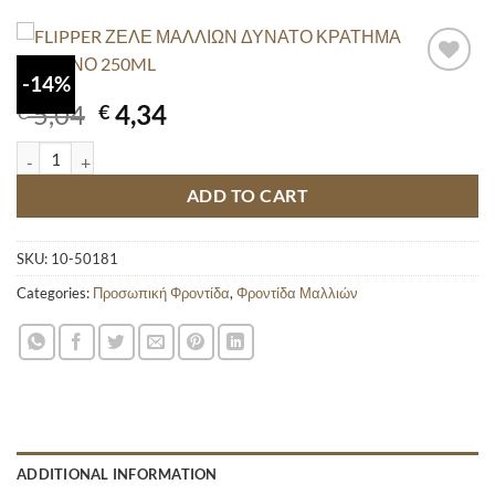
-14%
Original
Current
5,04
4,34
€
€
price
price
FLIPPER ΖΕΛΕ ΜΑΛΛΙΩΝ ΔΥΝΑΤΟ ΚΡΑΤΗΜΑ ΚΟΚΚΙΝΟ 250ML quan
was:
is:
€ 5,04.
€ 4,34.
ADD TO CART
SKU:
10-50181
Categories:
Προσωπική Φροντίδα
,
Φροντίδα Μαλλιών
ADDITIONAL INFORMATION