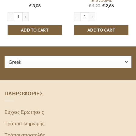
IRIS 750ML
Original
Current
€
3,08
€
4,20
€
2,66
price
price
was:
is:
RESH BURST 250ML quantity
ALWAYS ULTRA NORMAL 9ΤΕΜ quantity
DERMOMED ΑΦΡΟΛΟΥΤΡΟ TALC AND 
€ 4,20.
€ 2,66.
ADD TO CART
ADD TO CART
ΠΛΗΡΟΦΟΡΙΕΣ
Συχνες Ερωτησεις
Τρόποι Πληρωμής
Τρόποι αποστολής