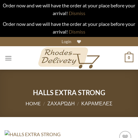
Οrder now and we will have the order at your place before your
arrival!
Dismiss
Οrder now and we will have the order at your place before your
arrival!
Dismiss
Skip
Login
to
content
0
HALLS EXTRA STRONG
HOME
/
ΖΑΧΑΡΏΔΗ
/
ΚΑΡΑΜΈΛΕΣ