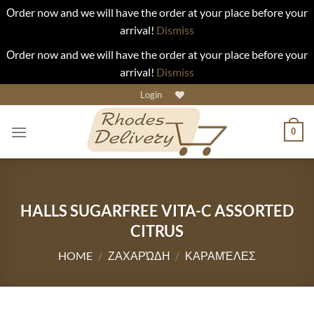
Οrder now and we will have the order at your place before your
arrival!
Dismiss
Οrder now and we will have the order at your place before your
arrival!
Dismiss
Skip
Login
to
content
0
HALLS SUGARFREE VITA-C ASSORTED
CITRUS
HOME
/
ΖΑΧΑΡΏΔΗ
/
ΚΑΡΑΜΈΛΕΣ