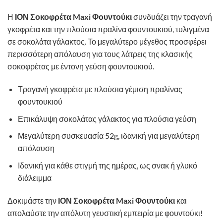
Η
ΙΟΝ Σοκοφρέτα Maxi Φουντούκι
συνδυάζει την τραγανή
γκοφρέτα και την πλούσια πραλίνα φουντουκιού, τυλιγμένα
σε σοκολάτα γάλακτος. Το μεγαλύτερο μέγεθος προσφέρει
περισσότερη απόλαυση για τους λάτρεις της κλασικής
σοκοφρέτας με έντονη γεύση φουντουκιού.
Τραγανή γκοφρέτα με πλούσια γέμιση πραλίνας
φουντουκιού
Επικάλυψη σοκολάτας γάλακτος για πλούσια γεύση
Μεγαλύτερη συσκευασία 52g, ιδανική για μεγαλύτερη
απόλαυση
Ιδανική για κάθε στιγμή της ημέρας, ως σνακ ή γλυκό
διάλειμμα
Δοκιμάστε την
ΙΟΝ Σοκοφρέτα Maxi Φουντούκι
και
απολαύστε την απόλυτη γευστική εμπειρία με φουντούκι!