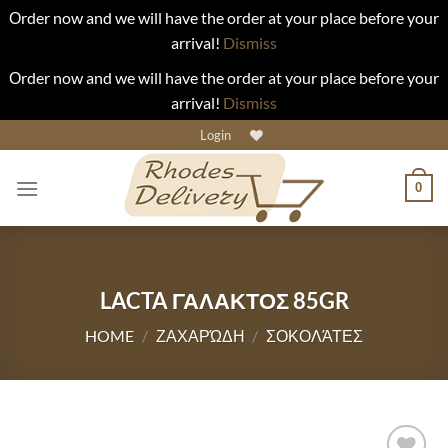
Οrder now and we will have the order at your place before your
arrival!
Dismiss
Οrder now and we will have the order at your place before your
arrival!
Dismiss
Skip
Login
to
content
0
LACTA ΓΑΛΑΚΤΟΣ 85GR
HOME
/
ΖΑΧΑΡΏΔΗ
/
ΣΟΚΟΛΆΤΕΣ