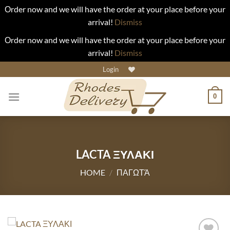
Οrder now and we will have the order at your place before your
arrival!
Dismiss
Οrder now and we will have the order at your place before your
arrival!
Dismiss
Skip
Login
to
content
0
LACTA ΞΥΛΑΚΙ
HOME
/
ΠΑΓΩΤΆ