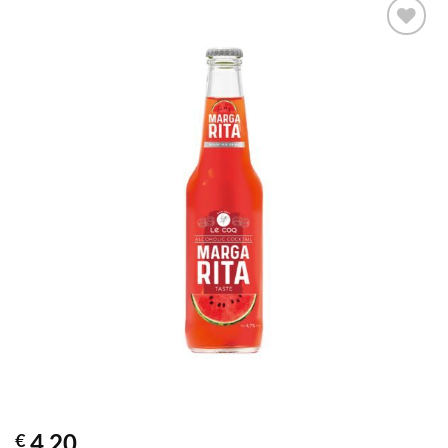
4,20
€