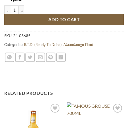
LE COQ MARGARITA RTD 330ML quantity
ADD TO CART
SKU:
24-03685
Categories:
R.T.D. (Ready To Drink)
,
Αλκοολούχα Ποτά
RELATED PRODUCTS