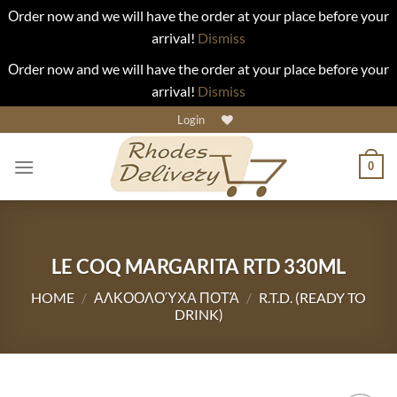
Οrder now and we will have the order at your place before your
arrival!
Dismiss
Οrder now and we will have the order at your place before your
arrival!
Dismiss
Skip
Login
to
content
0
LE COQ MARGARITA RTD 330ML
HOME
/
ΑΛΚΟΟΛΟΎΧΑ ΠΟΤΆ
/
R.T.D. (READY TO
DRINK)