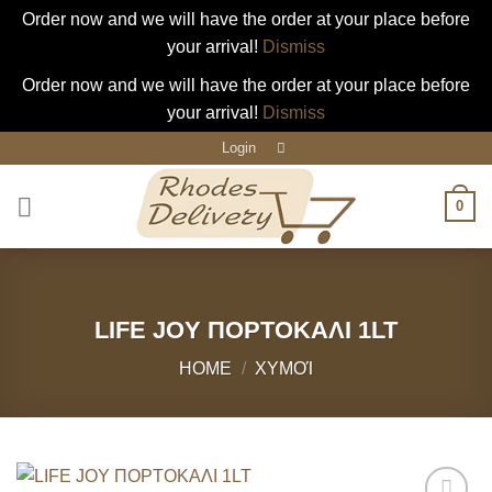
Οrder now and we will have the order at your place before
your arrival!
Dismiss
Οrder now and we will have the order at your place before
your arrival!
Dismiss
Skip
Login
to
content
0
LIFE JOY ΠΟΡΤΟΚΑΛΙ 1LT
HOME
/
ΧΥΜΟΊ