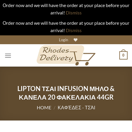
Οrder now and we will have the order at your place before your
arrival!
Dismiss
Οrder now and we will have the order at your place before your
arrival!
Dismiss
Skip
Login
to
content
0
LIPTON ΤΣΑΙ INFUSION ΜΗΛΟ &
ΚΑΝΕΛΑ 20 ΦΑΚΕΛΑΚΙΑ 44GR
HOME
/
ΚΑΦΈΔΕΣ - ΤΣΆΙ