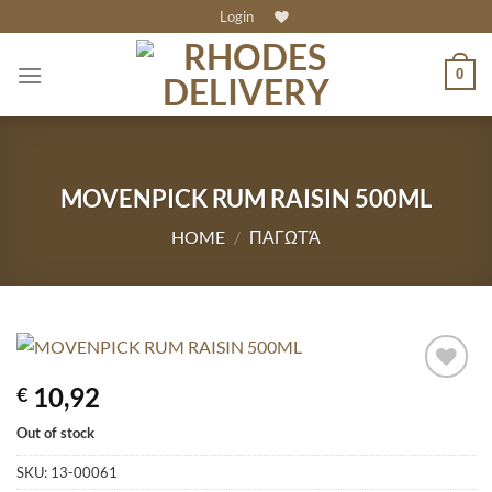
Skip
Login
to
content
0
MOVENPICK RUM RAISIN 500ML
HOME
/
ΠΑΓΩΤΆ
10,92
€
Out of stock
SKU:
13-00061