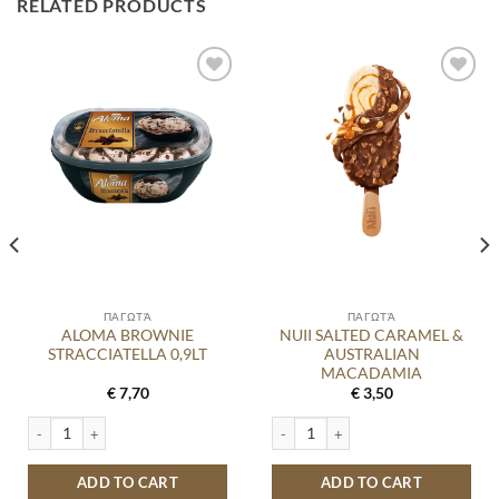
RELATED PRODUCTS
Προσθήκη
Προσθήκη
στα
στα
αγαπημένα
αγαπημένα
ΠΑΓΩΤΆ
ΠΑΓΩΤΆ
ALOMA BROWNIE
NUII SALTED CARAMEL &
STRACCIATELLA 0,9LT
AUSTRALIAN
MACADAMIA
€
7,70
€
3,50
ty
ALOMA BROWNIE STRACCIATELLA 0,9LT quantity
NUII SALTED CARAMEL & AUSTRAL
ADD TO CART
ADD TO CART