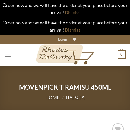
Οrder now and we will have the order at your place before your
arrival!
Dismiss
Οrder now and we will have the order at your place before your
arrival!
Dismiss
Skip
Login
to
content
0
MOVENPICK TIRAMISU 450ML
HOME
/
ΠΑΓΩΤΆ