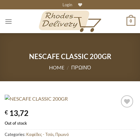
Skip
Login
to
content
0
NESCAFE CLASSIC 200GR
HOME
/
ΠΡΩΙΝΌ
13,72
€
Out of stock
Categories:
Καφέδες - Τσάι
,
Πρωινό