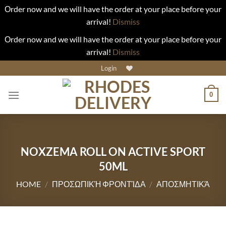
Οrder now and we will have the order at your place before your
arrival!
Dismiss
Οrder now and we will have the order at your place before your
arrival!
Dismiss
Skip
Login
to
content
0
NOXZEMA ROLL ON ACTIVE SPORT
50ML
HOME
/
ΠΡΟΣΩΠΙΚΉ ΦΡΟΝΤΊΔΑ
/
ΑΠΟΣΜΗΤΙΚΆ