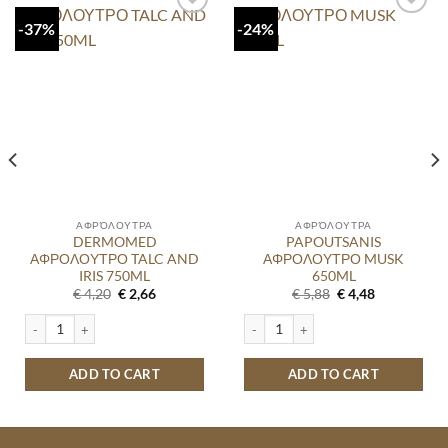
-37%
-24%
ΑΦΡΌΛΟΥΤΡΑ
ΑΦΡΌΛΟΥΤΡΑ
DERMOMED
PAPOUTSANIS
ΑΦΡΟΛΟΥΤΡΟ TALC AND
ΑΦΡΟΛΟΥΤΡΟ MUSK
IRIS 750ML
650ML
Original
Current
Original
Current
€
4,20
€
2,66
€
5,88
€
4,48
price
price
price
price
was:
is:
was:
is:
 AND ALMOND 750ML quantity
DERMOMED ΑΦΡΟΛΟΥΤΡΟ TALC AND IRIS 750ML quantity
PAPOUTSANIS ΑΦΡΟΛΟΥΤΡΟ MUSK 6
€ 4,20.
€ 2,66.
€ 5,88.
€ 4,48.
ADD TO CART
ADD TO CART