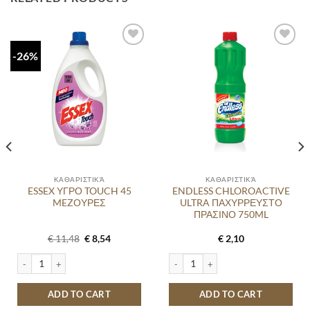
-26%
Προσθήκη
Προσθήκη
στα
στα
αγαπημένα
αγαπημένα
ΚΑΘΑΡΙΣΤΙΚΆ
ΚΑΘΑΡΙΣΤΙΚΆ
ESSEX ΥΓΡΟ TOUCH 45
ENDLESS CHLOROACTIVE
MEZΟΥΡΕΣ
ULTRA ΠΑΧΥΡΡΕΥΣΤΟ
ΠΡΑΣΙΝΟ 750ML
Original
Current
€
11,48
€
8,54
€
2,10
price
price
was:
is:
Α 105ΜΕΖ quantity
ESSEX ΥΓΡΟ TOUCH 45 MEZΟΥΡΕΣ quantity
ENDLESS CHLOROACTIVE ULTRA ΠΑ
€ 11,48.
€ 8,54.
ADD TO CART
ADD TO CART