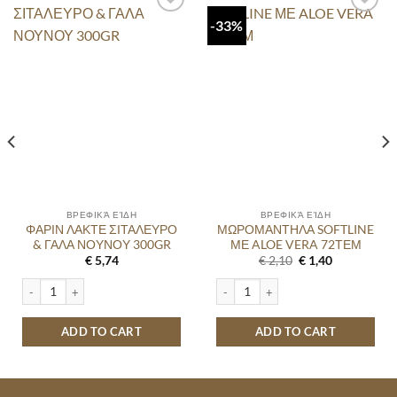
-33%
ΒΡΕΦΙΚΆ ΕΊΔΗ
ΒΡΕΦΙΚΆ ΕΊΔΗ
ΦΑΡΙΝ ΛΑΚΤΕ ΣΙΤΑΛΕΥΡΟ
ΜΩΡΟΜΑΝΤΗΛΑ SOFTLINE
& ΓΑΛΑ ΝΟΥΝΟΥ 300GR
ΜΕ ALOE VERA 72ΤΕΜ
Original
Current
€
5,74
€
2,10
€
1,40
price
price
was:
is:
4 09-15KG 38ΤΕΜ quantity
ΦΑΡΙΝ ΛΑΚΤΕ ΣΙΤΑΛΕΥΡΟ & ΓΑΛΑ ΝΟΥΝΟΥ 300GR quantity
ΜΩΡΟΜΑΝΤΗΛΑ SOFTLINE ΜΕ ALOE 
€ 2,10.
€ 1,40.
ADD TO CART
ADD TO CART