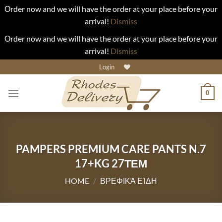
Οrder now and we will have the order at your place before your
arrival!
Dismiss
Οrder now and we will have the order at your place before your
arrival!
Dismiss
Skip
Login
to
content
0
PAMPERS PREMIUM CARE PANTS N.7
17+KG 27ΤΕΜ
HOME
/
ΒΡΕΦΙΚΆ ΕΊΔΗ