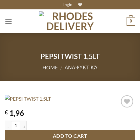
Skip
Login
to
content
0
PEPSI TWIST 1,5LT
HOME
/
ΑΝΑΨΥΚΤΙΚΆ
1,96
€
PEPSI TWIST 1,5LT quantity
ADD TO CART