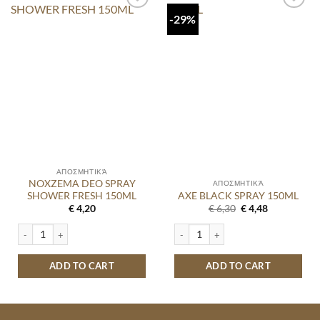
-29%
ΑΠΟΣΜΗΤΙΚΆ
NOXZEMA DEO SPRAY
ΑΠΟΣΜΗΤΙΚΆ
SHOWER FRESH 150ML
AXE BLACK SPRAY 150ML
Original
Current
€
4,20
€
6,30
€
4,48
price
price
was:
is:
NOXZEMA DEO SPRAY SHOWER FRESH 150ML quantity
AXE BLACK SPRAY 150ML quantity
€ 6,30.
€ 4,48.
ADD TO CART
ADD TO CART