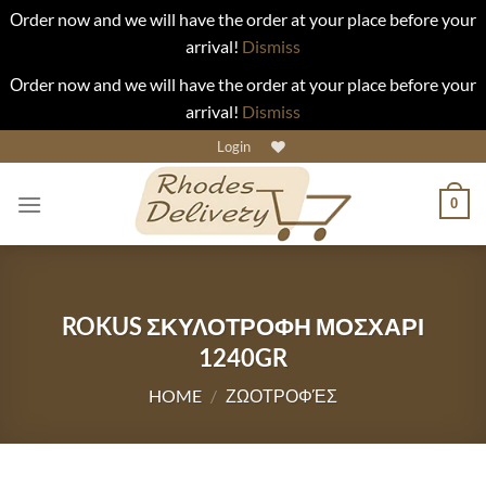
Οrder now and we will have the order at your place before your
arrival!
Dismiss
Οrder now and we will have the order at your place before your
arrival!
Dismiss
Skip
Login
to
content
0
ROKUS ΣΚΥΛΟΤΡΟΦΗ ΜΟΣΧΑΡΙ
1240GR
HOME
/
ΖΩΟΤΡΟΦΈΣ