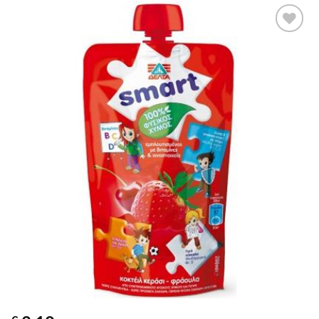
Προσθήκη
στα
αγαπημένα