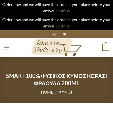
Οrder now and we will have the order at your place before your
arrival!
Dismiss
Οrder now and we will have the order at your place before your
arrival!
Dismiss
Skip
Login
to
content
0
SMART 100% ΦΥΣΙΚΟΣ ΧΥΜΟΣ ΚΕΡΑΣΙ
ΦΡΑΟΥΛΑ 200ML
HOME
/
ΧΥΜΟΊ