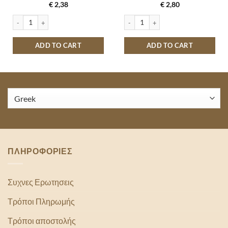
€
2,38
€
2,80
OLATE 60GR quantity
CREAM CRACKERS ΠΑΠΑΔΟΠΟΥΛΟΥ ΣΙΚΑΛΕΩΣ ΟΛΙΚΗΣ ΑΛΕΣΗΣ 175GR qu
RONDO ΠΑΠΑΔΟΠΟΥΛΟΥ ΒΑΝΙΛΙΑ 2
ADD TO CART
ADD TO CART
ΠΛΗΡΟΦΟΡΙΕΣ
Συχνες Ερωτησεις
Τρόποι Πληρωμής
Τρόποι αποστολής