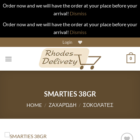
Οrder now and we will have the order at your place before your
arrival!
Dismiss
Οrder now and we will have the order at your place before your
arrival!
Dismiss
Skip
Login
to
content
0
SMARTIES 38GR
HOME
/
ΖΑΧΑΡΏΔΗ
/
ΣΟΚΟΛΆΤΕΣ