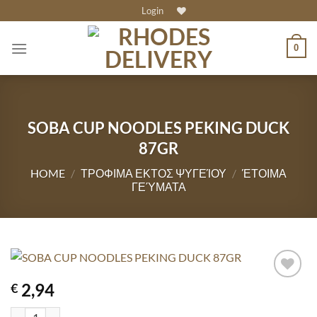
Skip
Login
to
content
0
SOBA CUP NOODLES PEKING DUCK
87GR
HOME
/
ΤΡΟΦΙΜΑ ΕΚΤΟΣ ΨΥΓΕΊΟΥ
/
ΈΤΟΙΜΑ
ΓΕΎΜΑΤΑ
2,94
€
SOBA CUP NOODLES PEKING DUCK 87GR quantity