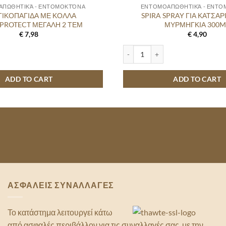
ΠΩΘΗΤΙΚΆ - ΕΝΤΟΜΟΚΤΌΝΑ
ΕΝΤΟΜΟΑΠΩΘΗΤΙΚΆ - ΕΝΤ
ΙΚΟΠΑΓΙΔΑ ΜΕ ΚΟΛΛΑ
SPIRA SPRAY ΓΙΑ ΚΑΤΣΑΡ
PROTECT ΜΕΓΑΛΗ 2 ΤΕΜ
ΜΥΡΜΗΓΚΙΑ 300M
€
7,98
€
4,90
ΔΑ ΜΕ ΚΟΛΛΑ COVERPROTECT ΜΕΓΑΛΗ 2 ΤΕΜ quantity
SPIRA SPRAY ΓΙΑ ΚΑΤΣΑΡΙΔΕΣ Κ
ADD TO CART
ADD TO CART
ΑΣΦΑΛΕΙΣ ΣΥΝΑΛΛΑΓΕΣ
Το κατάστημα λειτουργεί κάτω
από ασφαλές περιβάλλον για τις συναλλαγές σας, με την