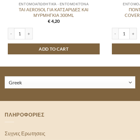
ΕΝΤΟΜΟΑΠΩΘΗΤΙΚΆ - ΕΝΤΟΜΟΚΤΌΝΑ
ΕΝΤΟΜΟΑ
TAI AEROSOL ΓΙΑ ΚΑΤΣΑΡΙΔΕΣ ΚΑΙ
ΠΟΝΤ
ΜΥΡΜΗΓΚΙΑ 300ML
COVER
€
4,20
TAI AEROSOL ΓΙΑ ΚΑΤΣΑΡΙΔΕΣ ΚΑΙ ΜΥΡΜΗΓΚΙΑ 300ML quantity
ΠΟΝΤΙΚΟΠΑΓΙ
ADD TO CART
ΠΛΗΡΟΦΟΡΙΕΣ
Συχνες Ερωτησεις